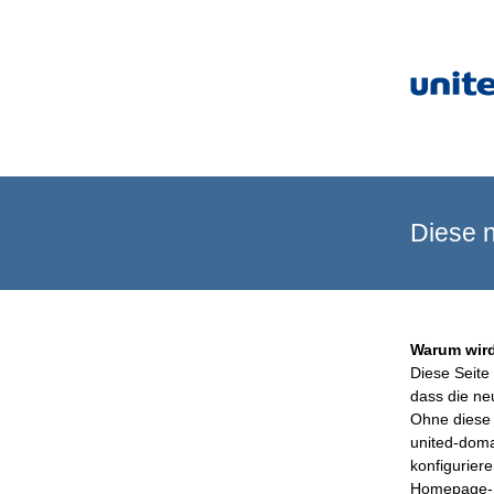
Diese n
Warum wird
Diese Seite 
dass die ne
Ohne diese 
united-doma
konfigurier
Homepage-B