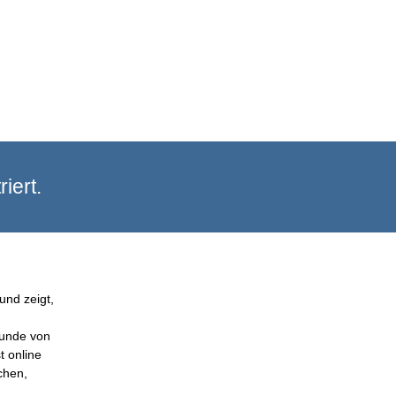
iert.
und zeigt,
Kunde von
t online
chen,